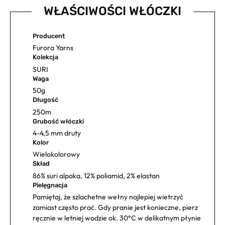
WŁAŚCIWOŚCI WŁÓCZKI
Producent
Furora Yarns
Kolekcja
SURI
Waga
50g
Długość
250m
Grubość włóczki
4-4,5 mm druty
Kolor
Wielokolorowy
Skład
86% suri alpaka, 12% poliamid, 2% elastan
Pielęgnacja
Pamiętaj, że szlachetne wełny najlepiej wietrzyć
zamiast często prać. Gdy pranie jest konieczne, pierz
ręcznie w letniej wodzie ok. 30°C w delikatnym płynie