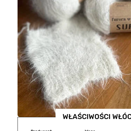
WŁAŚCIWOŚCI WŁÓC