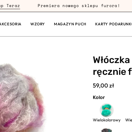
az
Premiera nowego sklepu furora!
Dar
AKCESORIA
WZORY
MAGAZYN PUCH
KARTY PODARUN
Włóczka 
ręcznie
59,00 zł
Kolor
Wielokolorowy
Wie