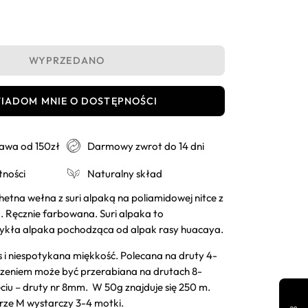
aj
WYPRZEDANO
IADOM MNIE O DOSTĘPNOŚCI
wa od 150zł
Darmowy zwrot do 14 dni
tności
Naturalny skład
hetna wełna z suri alpaką na poliamidowej nitce z
 Ręcznie farbowana. Suri alpaka to
zwykła alpaka pochodząca od alpak rasy huacaya.
 i niespotykana miękkość. Polecana na druty 4-
zeniem może być przerabiana na drutach 8-
ciu – druty nr 8mm. W 50g znajduje się 250 m.
rze M wystarczy 3-4 motki.