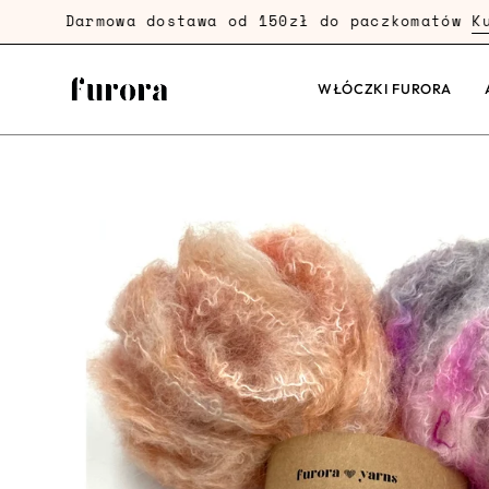
Przejdź
Darmowa dostawa od 150zł do paczkomatów
Kup Ter
dalej
WŁÓCZKI FURORA
Powiększenie
zdjęcia
produktu