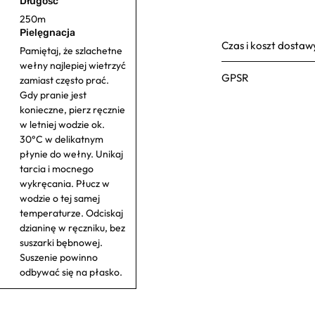
Długość
250m
Pielęgnacja
Czas i koszt dostaw
Pamiętaj, że szlachetne
wełny najlepiej wietrzyć
GPSR
zamiast często prać.
Gdy pranie jest
konieczne, pierz ręcznie
w letniej wodzie ok.
30°C w delikatnym
płynie do wełny. Unikaj
tarcia i mocnego
wykręcania. Płucz w
wodzie o tej samej
temperaturze. Odciskaj
dzianinę w ręczniku, bez
suszarki bębnowej.
Suszenie powinno
odbywać się na płasko.