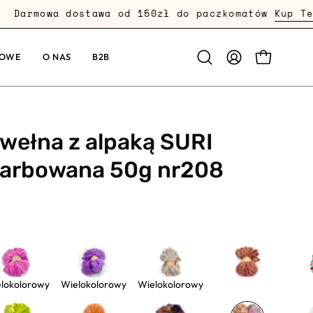
mowa dostawa od 150zł do paczkomatów
Kup Teraz
KOWE
O NAS
B2B
PRZEJDŹ
Otwórz
MOJE
pasek
KONTO
wyszukiwania
wełna z alpaką SURI
 farbowana 50g nr208
lokolorowy
Wielokolorowy
Wielokolorowy