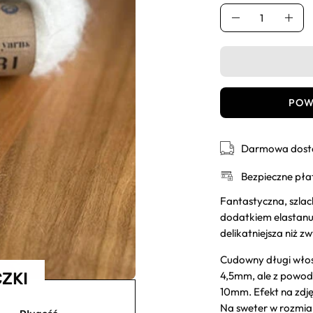
Ilość
Usuń
Dod
POW
Darmowa dosta
Bezpieczne pła
Fantastyczna, szlac
dodatkiem elastanu.
delikatniejsza niż 
Cudowny długi włos
4,5mm, ale z powod
ZKI
10mm. Efekt na zdję
Na sweter w rozmia