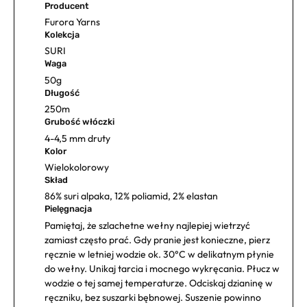
Producent
Furora Yarns
Kolekcja
SURI
Waga
50g
Długość
250m
Grubość włóczki
4-4,5 mm druty
Kolor
Wielokolorowy
Skład
86% suri alpaka, 12% poliamid, 2% elastan
Pielęgnacja
Pamiętaj, że szlachetne wełny najlepiej wietrzyć
zamiast często prać. Gdy pranie jest konieczne, pierz
ręcznie w letniej wodzie ok. 30°C w delikatnym płynie
do wełny. Unikaj tarcia i mocnego wykręcania. Płucz w
wodzie o tej samej temperaturze. Odciskaj dzianinę w
ręczniku, bez suszarki bębnowej. Suszenie powinno