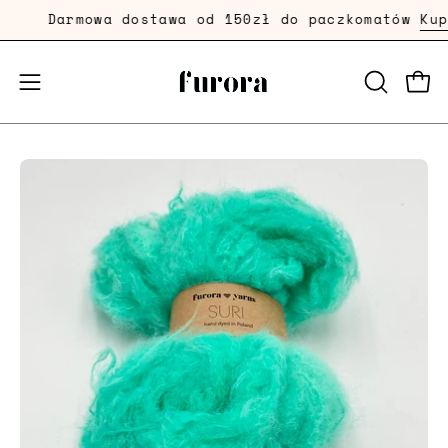
Przejdź
Darmowa dostawa od 150zł do paczkomatów
Kup T
dalej
Prze
Przełącznik
OTWÓRZ
PASEK
menu
WYSZUKI
mobilnego
Powiększenie
Po
zdjęcia
zd
produktu
pr