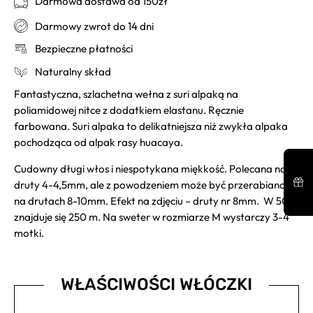
Darmowa dostawa od 150zł
Darmowy zwrot do 14 dni
Bezpieczne płatności
Naturalny skład
Fantastyczna, szlachetna wełna z suri alpaką na
poliamidowej nitce z dodatkiem elastanu. Ręcznie
farbowana. Suri alpaka to delikatniejsza niż zwykła alpaka
pochodząca od alpak rasy huacaya.
Cudowny długi włos i niespotykana miękkość. Polecana na
druty 4-4,5mm, ale z powodzeniem może być przerabiana
na drutach 8-10mm. Efekt na zdjęciu – druty nr 8mm. W 50g
znajduje się 250 m. Na sweter w rozmiarze M wystarczy 3-4
motki.
WŁAŚCIWOŚCI WŁÓCZKI