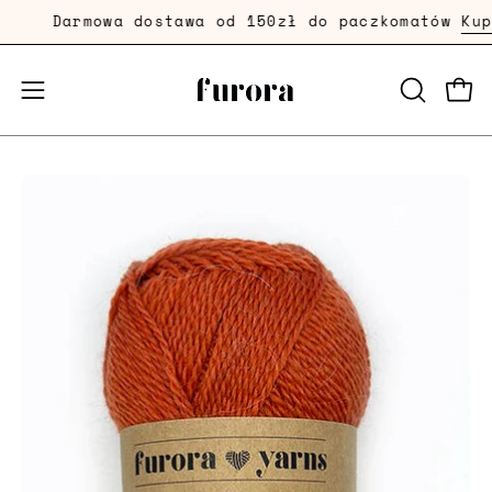
Przejdź
Darmowa dostawa od 150zł do paczkomatów
Kup T
dalej
Prze
Przełącznik
OTWÓRZ
PASEK
menu
WYSZUKI
mobilnego
Powiększenie
zdjęcia
produktu