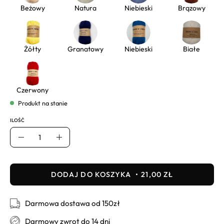
Beżowy
Natura
Niebieski
Brązowy
Żółty
Granatowy
Niebieski
Białe
Czerwony
Produkt na stanie
ILOŚĆ
Ilość
Usuń
Dodaj
DODAJ DO KOSZYKA
21,00 ZŁ
Darmowa dostawa od 150zł
Darmowy zwrot do 14 dni