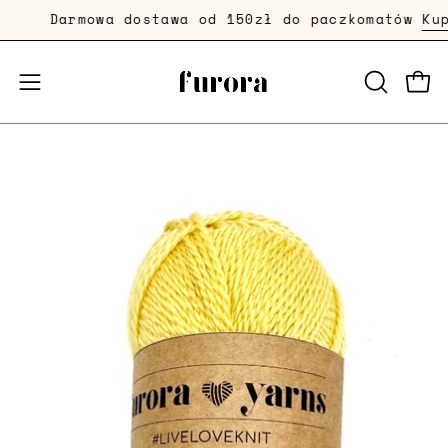
Przejdź
Darmowa dostawa od 150zł do paczkomatów
Kup 
dalej
Prze
Przełącznik
OTWÓRZ
PASEK
menu
WYSZUKI
mobilnego
Powiększenie
zdjęcia
produktu