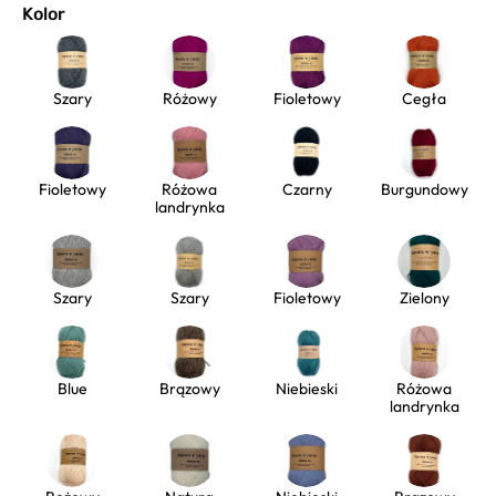
Kolor
Szary
Różowy
Fioletowy
Cegła
Fioletowy
Różowa
Czarny
Burgundowy
landrynka
Szary
Szary
Fioletowy
Zielony
Blue
Brązowy
Niebieski
Różowa
landrynka