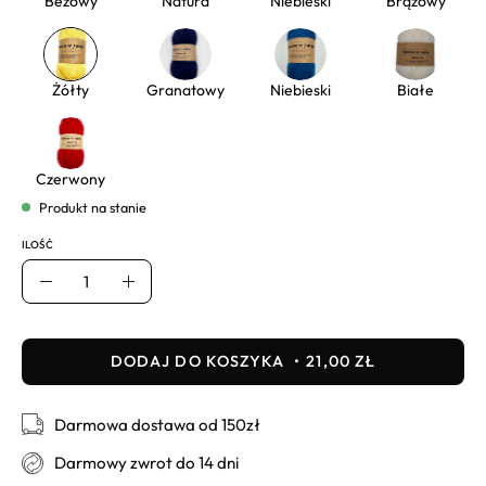
Beżowy
Natura
Niebieski
Brązowy
Żółty
Granatowy
Niebieski
Białe
Czerwony
Produkt na stanie
ILOŚĆ
Ilość
Usuń
Dodaj
DODAJ DO KOSZYKA
21,00 ZŁ
Darmowa dostawa od 150zł
Darmowy zwrot do 14 dni