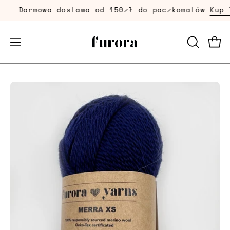
Przejdź
Darmowa dostawa od 150zł do paczkomatów
Kup Te
dalej
Prze
Przełącznik
OTWÓRZ
PASEK
menu
WYSZUKI
mobilnego
Powiększenie
zdjęcia
produktu