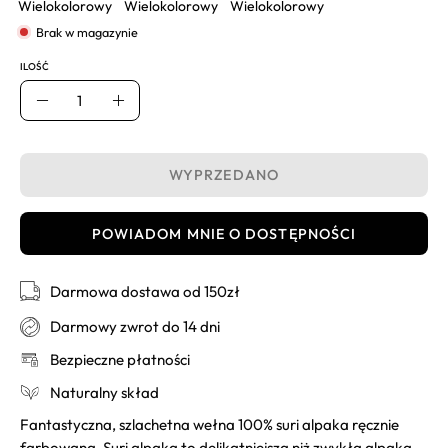
Wielokolorowy
Wielokolorowy
Wielokolorowy
Brak w magazynie
ILOŚĆ
Ilość
Usuń
Dodaj
WYPRZEDANO
POWIADOM MNIE O DOSTĘPNOŚCI
Darmowa dostawa od 150zł
Darmowy zwrot do 14 dni
Bezpieczne płatności
Naturalny skład
Fantastyczna, szlachetna wełna 100% suri alpaka ręcznie
farbowana. Suri alpaka to delikatniejsza niż zwykła alpaka