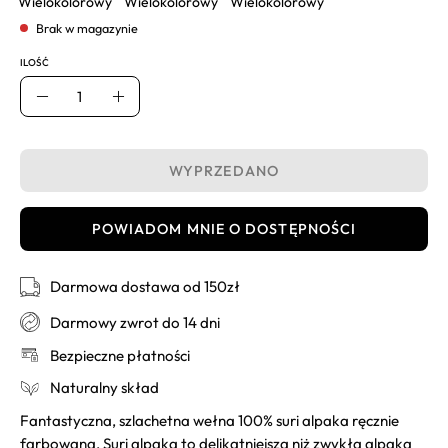
Wielokolorowy
Wielokolorowy
Wielokolorowy
Brak w magazynie
ILOŚĆ
Ilość
Usuń
Dodaj
WYPRZEDANO
POWIADOM MNIE O DOSTĘPNOŚCI
Darmowa dostawa od 150zł
Darmowy zwrot do 14 dni
Bezpieczne płatności
Naturalny skład
Fantastyczna, szlachetna wełna 100% suri alpaka ręcznie
farbowana. Suri alpaka to delikatniejsza niż zwykła alpaka