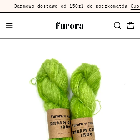
Przejdź
Darmowa dostawa od 150zł do paczkomatów
Kup T
dalej
Prze
Przełącznik
OTWÓRZ
PASEK
menu
WYSZUKI
mobilnego
Powiększenie
Po
zdjęcia
zd
produktu
pr