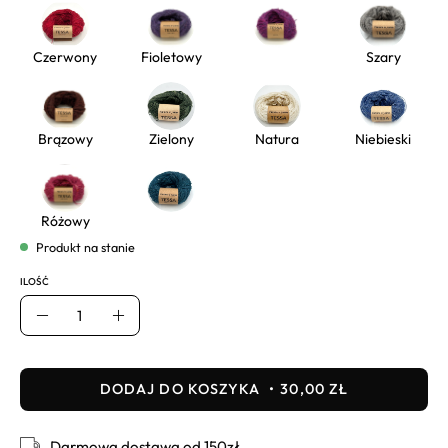
Czerwony
Fioletowy
Szary
Brązowy
Zielony
Natura
Niebieski
Różowy
Produkt na stanie
ILOŚĆ
Ilość
Usuń
Dodaj
DODAJ DO KOSZYKA
30,00 ZŁ
Darmowa dostawa od 150zł