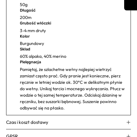
50g
Długość
200m
Grubość włóczki
3-4 mm druty
Kolor
Burgundowy
Skład
60% alpaka, 40% merino
Pielęgnacja
Pamiętaj, że szlachetne wełny najlepiej wietrzyć
zamiast często prać. Gdy pranie jest konieczne, pierz
ręcznie w letniej wodzie ok. 30°C w delikatnym płynie
do wełny. Unikaj tarcia i mocnego wykręcania. Płucz w
wodzie o tej samej temperaturze. Odciskaj dzianinę w
ręczniku, bez suszarki bębnowej. Suszenie powinno
odbywać się na płasko.
Czas i koszt dostawy
GPSR