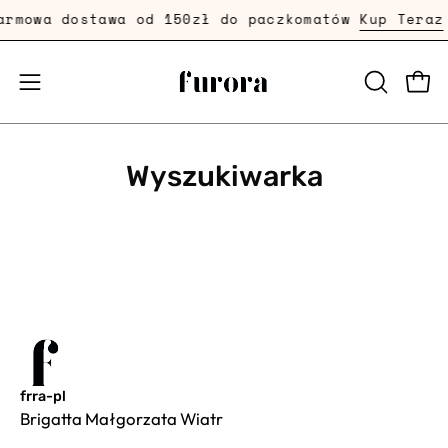
Przejdź
armowa dostawa od 150zł do paczkomatów
Kup Teraz
dalej
Prze
Przełącznik
OTWÓRZ
PASEK
menu
WYSZUKI
mobilnego
Wyszukiwarka
frra-pl
Brigatta Małgorzata Wiatr