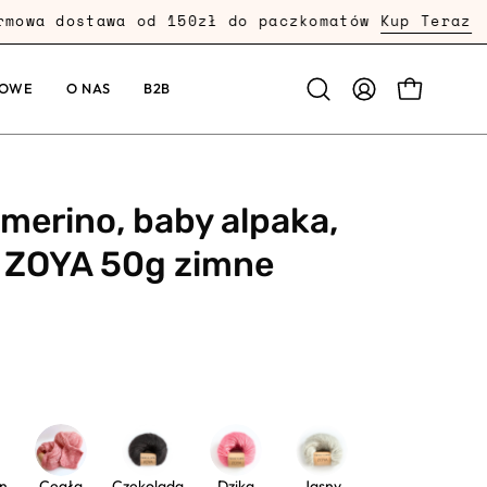
a dostawa od 150zł do paczkomatów
Kup Teraz
KOWE
O NAS
B2B
PRZEJDŹ
Otwórz
MOJE
pasek
KONTO
wyszukiwania
merino, baby alpaka,
 ZOYA 50g zimne
n
Cegła
Czekolada
Dzika
Jasny