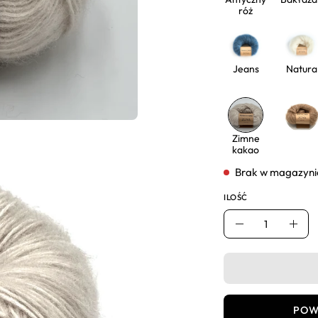
róż
Jeans
Natura
Zimne
kakao
Brak w magazyni
ILOŚĆ
Ilość
Usuń
Dod
POW