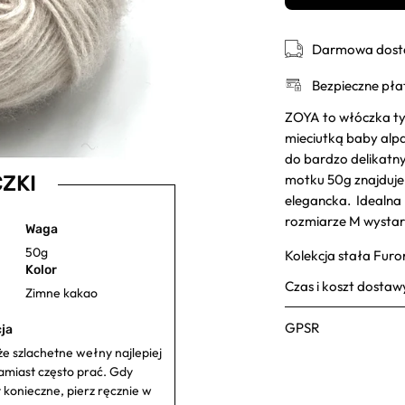
Darmowa dosta
Bezpieczne pła
ZOYA to włóczka t
mieciutką baby alp
do bardzo delikatny
motku 50g znajduje 
ZKI
elegancka. Idealna 
rozmiarze M wystar
Waga
50g
Kolekcja stała Furo
Kolor
Czas i koszt dostaw
Zimne kakao
GPSR
ja
że szlachetne wełny najlepiej
amiast często prać. Gdy
t konieczne, pierz ręcznie w