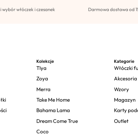
i wybór włóczek i czesanek
Darmowa dostawa od 1
Kolekcje
Kategorie
TIya
Włóczki f
Zoya
Akcesoria
Merra
Wzory
łki
Take Me Home
Magazyn
ści
Bahama Lama
Karty po
Dream Come True
Outlet
Coco