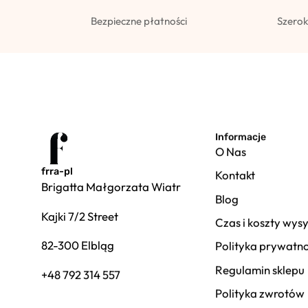
Bezpieczne płatności
Szerok
Informacje
O Nas
frra-pl
Kontakt
Brigatta Małgorzata Wiatr
Blog
Kajki 7/2 Street
Czas i koszty wysy
82-300 Elbląg
Polityka prywatno
Regulamin sklepu
+48 792 314 557
Polityka zwrotów