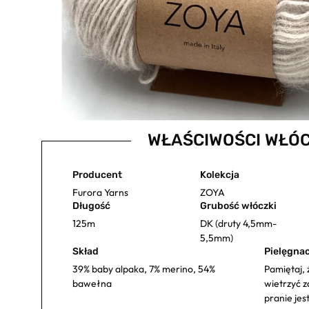
WŁAŚCIWOŚCI WŁÓC
Producent
Kolekcja
Furora Yarns
ZOYA
Długość
Grubość włóczki
125m
DK (druty 4,5mm-
5,5mm)
Skład
Pielęgnac
39% baby alpaka, 7% merino, 54%
Pamiętaj, 
bawełna
wietrzyć z
pranie jes