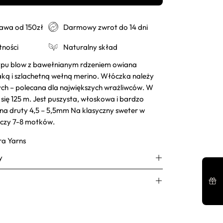
wa od 150zł
Darmowy zwrot do 14 dni
tności
Naturalny skład
ypu blow z bawełnianym rdzeniem owiana
aką i szlachetną wełną merino. Włóczka należy
ch – polecana dla największych wrażliwców. W
się 125 m. Jest puszysta, włoskowa i bardzo
na druty 4,5 – 5,5mm Na klasyczny sweter w
czy 7-8 motków.
ra Yarns
y