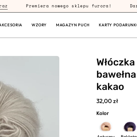
Premiera nowego sklepu furora!
Darmow
AKCESORIA
WZORY
MAGAZYN PUCH
KARTY PODARUN
Włóczka 
bawełna
kakao
32,00 zł
Kolor
Antyczny
Bakłaża