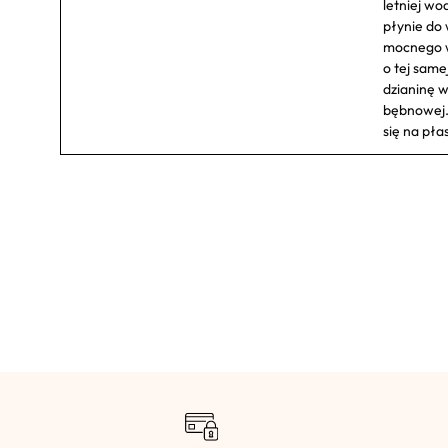
letniej wo
płynie do 
mocnego w
o tej same
dzianinę w
bębnowej.
się na pła