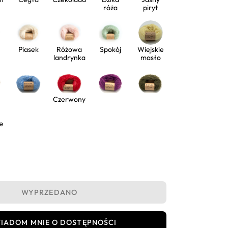
róża
piryt
Piasek
Różowa
Spokój
Wiejskie
landrynka
masło
Czerwony
e
aj
WYPRZEDANO
IADOM MNIE O DOSTĘPNOŚCI