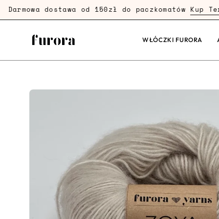
Przejdź
armowa dostawa od 150zł do paczkomatów
Kup Teraz
dalej
WŁÓCZKI FURORA
Powiększenie
zdjęcia
produktu