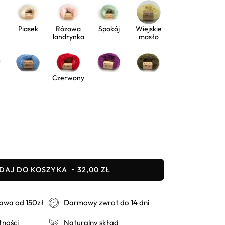
Piasek
Różowa
Spokój
Wiejskie
landrynka
masło
Czerwony
aj
DAJ DO KOSZYKA
32,00 ZŁ
wa od 150zł
Darmowy zwrot do 14 dni
tności
Naturalny skład