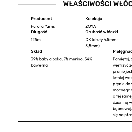
WŁAŚCIWOŚCI WŁÓC
Producent
Kolekcja
Furora Yarns
ZOYA
Długość
Grubość włóczki
125m
DK (druty 4,5mm-
5,5mm)
Skład
Pielęgnac
39% baby alpaka, 7% merino, 54%
Pamiętaj, 
bawełna
wietrzyć z
pranie jes
letniej wo
płynie do 
mocnego w
o tej same
dzianinę w
bębnowej.
się na pła