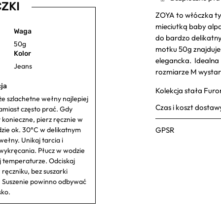
ZKI
ZOYA to włóczka t
mieciutką baby alp
Waga
do bardzo delikatny
50g
motku 50g znajduje 
Kolor
elegancka. Idealna 
Jeans
rozmiarze M wystar
ja
Kolekcja stała Furo
że szlachetne wełny najlepiej
Czas i koszt dostaw
amiast często prać. Gdy
t konieczne, pierz ręcznie w
dzie ok. 30°C w delikatnym
GPSR
wełny. Unikaj tarcia i
ykręcania. Płucz w wodzie
j temperaturze. Odciskaj
 ręczniku, bez suszarki
 Suszenie powinno odbywać
sko.