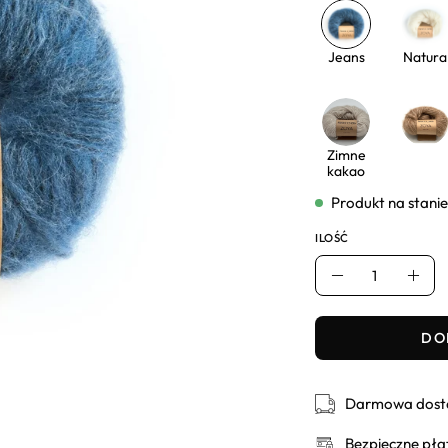
Jeans
Natura
Zimne
kakao
Produkt na stanie
ILOŚĆ
Ilość
Usuń
Dod
DO
Darmowa dosta
Bezpieczne pła