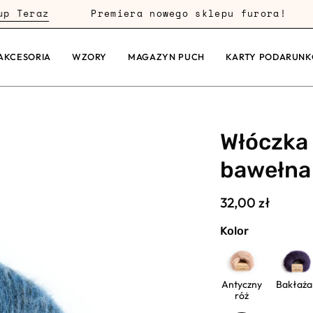
eraz
Premiera nowego sklepu furora!
D
AKCESORIA
WZORY
MAGAZYN PUCH
KARTY PODARUN
Włóczka 
bawełna
32,00 zł
Kolor
Antyczny
Bakłaża
róż