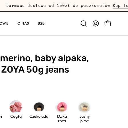
armowa dostawa od 150zł do paczkomatów
Kup Teraz
KOWE
O NAS
B2B
PRZEJDŹ
Otwórz
MOJE
pasek
KONTO
wyszukiwania
merino, baby alpaka,
 ZOYA 50g jeans
n
Cegła
Czekolada
Dzika
Jasny
róża
piryt