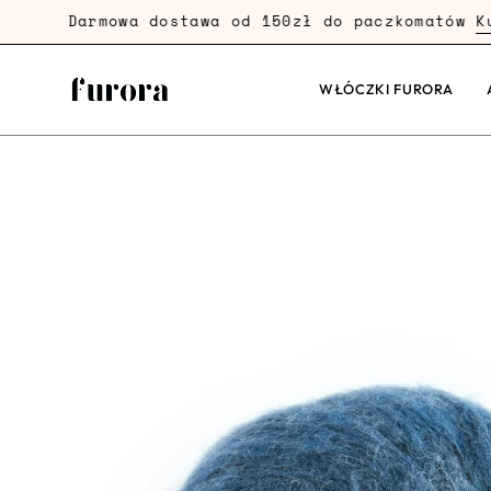
Przejdź
Darmowa dostawa od 150zł do paczkomatów
Kup T
dalej
WŁÓCZKI FURORA
Powiększenie
zdjęcia
produktu