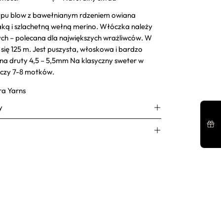
ypu blow z bawełnianym rdzeniem owiana
aką i szlachetną wełną merino. Włóczka należy
ch – polecana dla największych wrażliwców. W
się 125 m. Jest puszysta, włoskowa i bardzo
na druty 4,5 – 5,5mm Na klasyczny sweter w
czy 7-8 motków.
ra Yarns
y