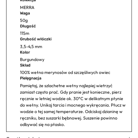
MERRA
Waga
50g
Długość
115m
Grubość włóczki
3,5-4,5 mm
Kolor
Burgundowy
Skład
100% wełna merynosów od szczęśliwych owiec
Pielęgnacja
Pamiętaj, że szlachetne wełny najlepiej wietrzyć
zamiast często prać. Gdy pranie jest konieczne, pierz
ręcznie w letniej wodzie ok. 30°C w delikatnym płynie
do wełny. Unikaj tarcia i mocnego wykręcania. Płucz w
wodzie o tej samej temperaturze. Odciskaj dzianinę w
ręczniku, bez suszarki bębnowej. Suszenie powinno
odbywać się na płasko.