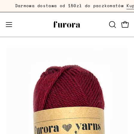
Przejdź
Darmowa dostawa od 150zł do paczkomatów
Kup 
dalej
Prze
Przełącznik
OTWÓRZ
PASEK
menu
WYSZUKI
mobilnego
Powiększenie
zdjęcia
produktu