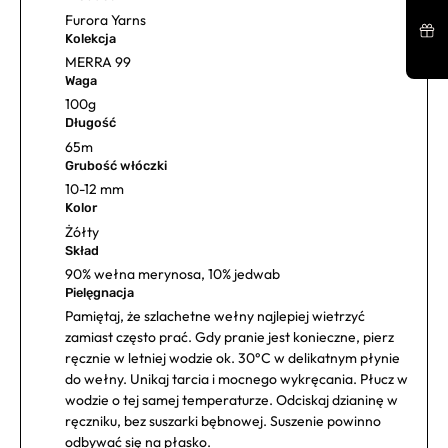
Furora Yarns
Kolekcja
MERRA 99
Waga
100g
Długość
65m
Grubość włóczki
10-12 mm
Kolor
Żółty
Skład
90% wełna merynosa, 10% jedwab
Pielęgnacja
Pamiętaj, że szlachetne wełny najlepiej wietrzyć
zamiast często prać. Gdy pranie jest konieczne, pierz
ręcznie w letniej wodzie ok. 30°C w delikatnym płynie
do wełny. Unikaj tarcia i mocnego wykręcania. Płucz w
wodzie o tej samej temperaturze. Odciskaj dzianinę w
ręczniku, bez suszarki bębnowej. Suszenie powinno
odbywać się na płasko.