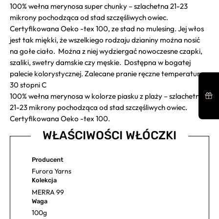
100% wełna merynosa super chunky – szlachetna 21-23
mikrony pochodząca od stad szczęśliwych owiec.
Certyfikowana Oeko -tex 100, ze stad no mulesing. Jej włos
jest tak miękki, że wszelkiego rodzaju dzianiny można nosić
na gołe ciało. Można z niej wydziergać nowoczesne czapki,
szaliki, swetry damskie czy męskie. Dostępna w bogatej
palecie kolorystycznej. Zalecane pranie ręczne temperaturze
30 stopni C
100% wełna merynosa w kolorze piasku z plaży – szlachetna
21-23 mikrony pochodząca od stad szczęśliwych owiec.
Certyfikowana Oeko -tex 100.
WŁAŚCIWOŚCI WŁÓCZKI
Producent
Furora Yarns
Kolekcja
MERRA 99
Waga
100g