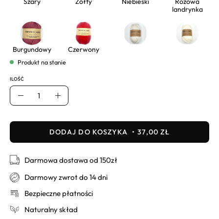
Szary
Żółty
Niebieski
Różowa
landrynka
Burgundowy
Czerwony
Produkt na stanie
ILOŚĆ
Ilość
Usuń
Dodaj
DODAJ DO KOSZYKA
37,00 ZŁ
Darmowa dostawa od 150zł
Darmowy zwrot do 14 dni
Bezpieczne płatności
Naturalny skład