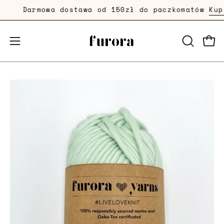
Przejdź
Darmowa dostawa od 150zł do paczkomatów
Kup T
dalej
Prze
Przełącznik
OTWÓRZ
PASEK
menu
WYSZUKI
mobilnego
Powiększenie
zdjęcia
produktu