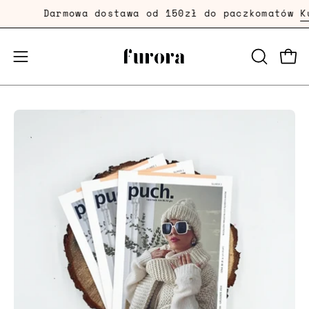
Przejdź
Darmowa dostawa od 150zł do paczkomatów
Ku
dalej
Prze
Przełącznik
OTWÓRZ
PASEK
menu
WYSZUKI
mobilnego
Powiększenie
zdjęcia
produktu