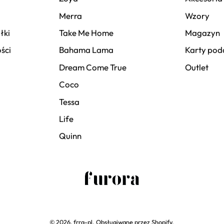
Merra
Wzory
łki
Take Me Home
Magazyn
ści
Bahama Lama
Karty po
Dream Come True
Outlet
Coco
Tessa
Life
Quinn
© 2026,
frra-pl
.
Obsługiwane przez
Shopify
.