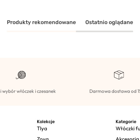
Produkty rekomendowane
Ostatnio oglądane
i wybór włóczek i czesanek
Darmowa dostawa od 1
Kolekcje
Kategorie
TIya
Włóczki f
Zoya
Akcesoria