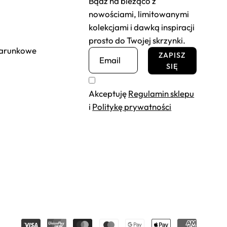
Bądź na bieżąco z
nowościami, limitowanymi
kolekcjami i dawką inspiracji
prosto do Twojej skrzynki.
darunkowe
ZAPISZ
SIĘ
Akceptuję
Regulamin sklepu
i
Politykę prywatności