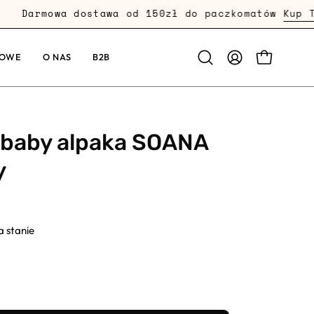
Darmowa dostawa od 150zł do paczkomatów
Kup Ter
KOWE
O NAS
B2B
PRZEJDŹ
Otwórz
MOJE
pasek
KONTO
wyszukiwania
 baby alpaka SOANA
y
 stanie
aj