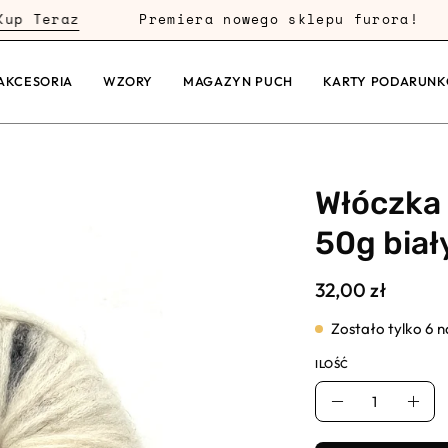
 Teraz
Premiera nowego sklepu furora!
AKCESORIA
WZORY
MAGAZYN PUCH
KARTY PODARUN
Włóczka
50g biał
32,00 zł
Zostało tylko
6
na
ILOŚĆ
Ilość
Usuń
Dod