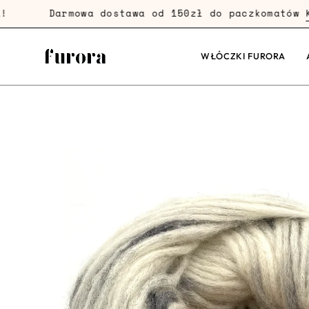
Przejdź
Darmowa dostawa od 150zł do paczkomatów
Kup
dalej
WŁÓCZKI FURORA
Powiększenie
zdjęcia
produktu