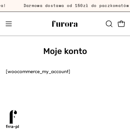
Przejdź
a!
Darmowa dostawa od 150zł do paczkomató
dalej
Prze
Przełącznik
OTWÓRZ
PASEK
menu
WYSZUKI
mobilnego
Moje konto
[woocommerce_my_account]
frra-pl