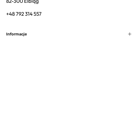
82-300 Elbląg
+48 792 314 557
Informacje
Kolekcje
Kategorie
TWÓRZ Z NAMI COŚ PIĘKNEGO
Bądź na bieżąco z nowościami, limitowanymi
kolekcjami i dawką inspiracji prosto do Twojej skrzynki.
ZAPISZ SIĘ