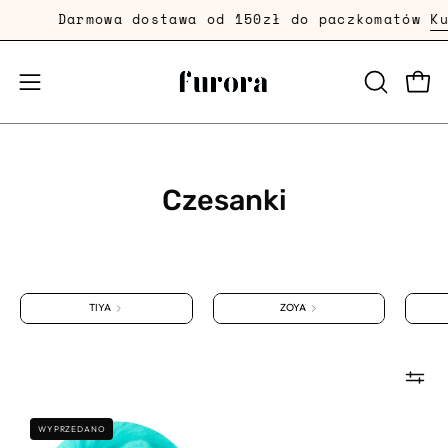
Przejdź
Darmowa dostawa od 150zł do paczkomatów
Ku
dalej
Prze
Przełącznik
OTWÓRZ
PASEK
menu
WYSZUKI
mobilnego
Czesanki
TIYA
ZOYA
CZESANKA
WYPRZEDANO
MERYNOS